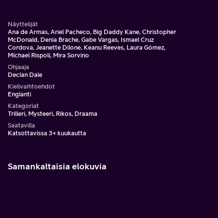
korruptioon poliisipiirin sisällä.
Näyttelijät
Ana de Armas, Ariel Pacheco, Big Daddy Kane, Christopher
McDonald, Denia Brache, Gabe Vargas, Ismael Cruz
Cordova, Jeanette Dilone, Keanu Reeves, Laura Gómez,
Michael Rispoli, Mira Sorvino
Ohjaaja
Declan Dale
Kielivaihtoehdot
Englanti
Kategoriat
Trilleri, Mysteeri, Rikos, Draama
Saatavilla
Katsottavissa 3+ kuukautta
Samankaltaisia elokuvia