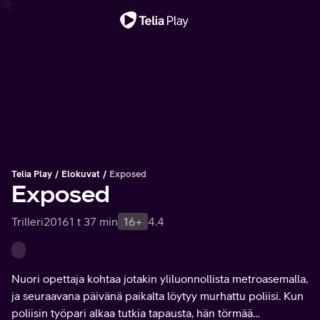
Tärkeä viesti
Telia Play
Elokuvat
Exposed
Exposed
Trilleri
2016
1 t 37 min
16+
4.4
Nuori opettaja kohtaa jotakin yliluonnollista metroasemalla,
ja seuraavana päivänä paikalta löytyy murhattu poliisi. Kun
poliisin työpari alkaa tutkia tapausta, hän törmää