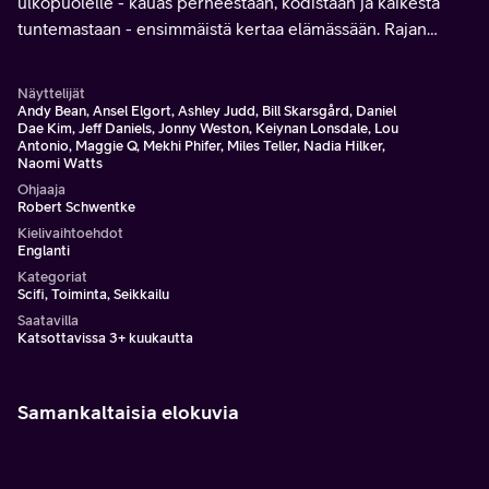
ulkopuolelle - kauas perheestään, kodistaan ja kaikesta
tuntemastaan - ensimmäistä kertaa elämässään. Rajan
toisella puolella heille paljastuu uusia järkyttäviä totuuksia.
Näyttelijät
Andy Bean, Ansel Elgort, Ashley Judd, Bill Skarsgård, Daniel
Dae Kim, Jeff Daniels, Jonny Weston, Keiynan Lonsdale, Lou
Antonio, Maggie Q, Mekhi Phifer, Miles Teller, Nadia Hilker,
Naomi Watts
Ohjaaja
Robert Schwentke
Kielivaihtoehdot
Englanti
Kategoriat
Scifi, Toiminta, Seikkailu
Saatavilla
Katsottavissa 3+ kuukautta
Samankaltaisia elokuvia