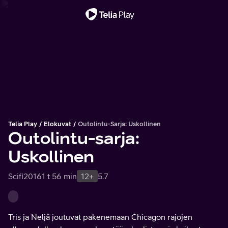
Tärkeä viesti
Telia Play
Elokuvat
Outolintu-Sarja: Uskollinen
Outolintu-sarja:
Uskollinen
Scifi
2016
1 t 56 min
12+
5.7
Tris ja Neljä joutuvat pakenemaan Chicagon rajojen