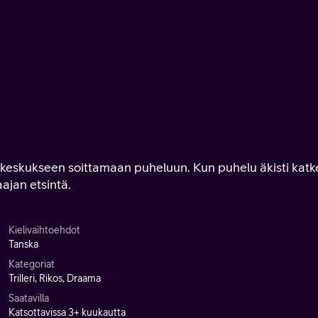
äkeskukseen soittamaan puheluun. Kun puhelu äkisti katk
ajan etsintä.
Kielivaihtoehdot
Tanska
Kategoriat
Trilleri, Rikos, Draama
Saatavilla
Katsottavissa 3+ kuukautta