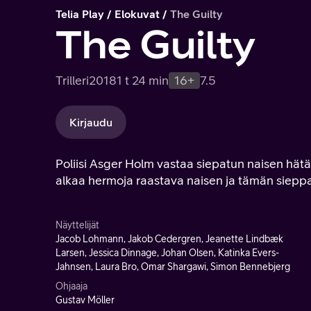
Telia Play
Elokuvat
The Guilty
The Guilty
Trilleri
2018
1 t 24 min
16+
7.5
Kirjaudu
Poliisi Asger Holm vastaa siepatun naisen hät
alkaa hermoja raastava naisen ja tämän sieppa
Näyttelijät
Jacob Lohmann, Jakob Cedergren, Jeanette Lindbæk
Larsen, Jessica Dinnage, Johan Olsen, Katinka Evers-
Jahnsen, Laura Bro, Omar Shargawi, Simon Bennebjerg
Ohjaaja
Gustav Möller