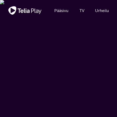
Tärkeä viesti
Pääsivu
TV
Urheilu