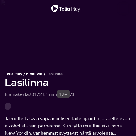
Tärkeä viesti
Telia Play
Elokuvat
Lasilinna
Lasilinna
Elämäkerta
2017
2 t 1 min
12+
7.1
Jaenette kasvaa vapaamielisen taiteilijaäidin ja vaeltelevan
alkoholisti-isän perheessä. Kun tyttö muuttaa aikuisena
New Yorkiin, vanhemmat syyttävät häntä arvojensa