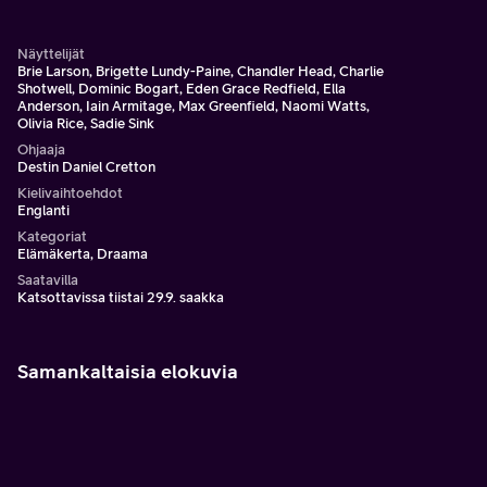
pettämisestä.
Näyttelijät
Brie Larson, Brigette Lundy-Paine, Chandler Head, Charlie
Shotwell, Dominic Bogart, Eden Grace Redfield, Ella
Anderson, Iain Armitage, Max Greenfield, Naomi Watts,
Olivia Rice, Sadie Sink
Ohjaaja
Destin Daniel Cretton
Kielivaihtoehdot
Englanti
Kategoriat
Elämäkerta, Draama
Saatavilla
Katsottavissa tiistai 29.9. saakka
Samankaltaisia elokuvia