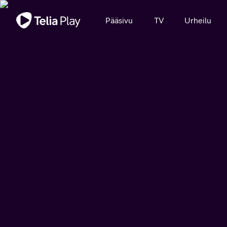
Tärkeä viesti
Pääsivu
TV
Urheilu