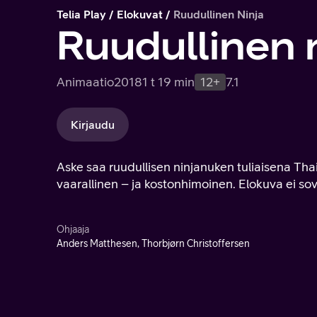
Telia Play
Elokuvat
Ruudullinen Ninja
Ruudullinen 
Animaatio
2018
1 t 19 min
12+
7.1
Kirjaudu
Aske saa ruudullisen ninjanuken tuliaisena Th
vaarallinen – ja kostonhimoinen. Elokuva ei so
Ohjaaja
Anders Matthesen, Thorbjørn Christoffersen