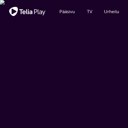
Tärkeä viesti
Pääsivu
TV
Urheilu