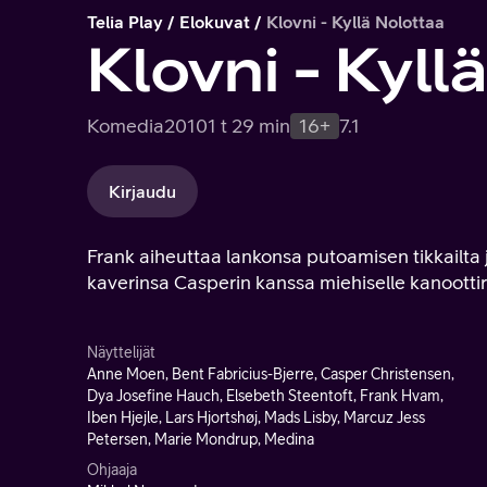
Telia Play
Elokuvat
Klovni - Kyllä Nolottaa
Klovni - Kyll
Komedia
2010
1 t 29 min
16+
7.1
Kirjaudu
Frank aiheuttaa lankonsa putoamisen tikkailta 
kaverinsa Casperin kanssa miehiselle kanoottir
Näyttelijät
Anne Moen, Bent Fabricius-Bjerre, Casper Christensen,
Dya Josefine Hauch, Elsebeth Steentoft, Frank Hvam,
Iben Hjejle, Lars Hjortshøj, Mads Lisby, Marcuz Jess
Petersen, Marie Mondrup, Medina
Ohjaaja