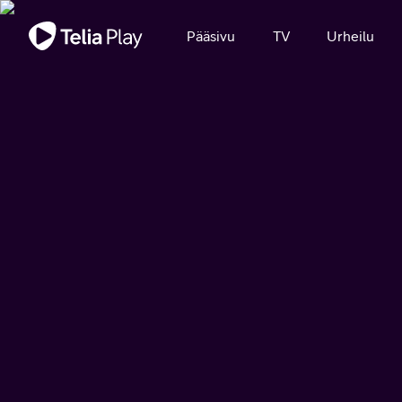
Tärkeä viesti
Pääsivu
TV
Urheilu