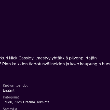
uri Nick Cassidy ilmestyy yhtäkkiä pilvenpiirtäjän
 Pian kaikkien tiedotusvälineiden ja koko kaupungin hu
Kielivaihtoehdot
Englanti
Kategoriat
Trilleri, Rikos, Draama, Toiminta
Saatavilla