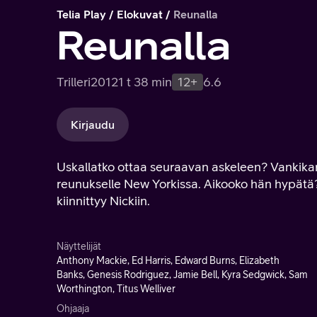
Telia Play
Elokuvat
Reunalla
Reunalla
Trilleri
2012
1 t 38 min
12+
6.6
Kirjaudu
Uskallatko ottaa seuraavan askeleen? Vankikark
reunukselle New Yorkissa. Aikooko hän hypätä?
kiinnittyy Nickiin.
Näyttelijät
Anthony Mackie, Ed Harris, Edward Burns, Elizabeth
Banks, Genesis Rodriguez, Jamie Bell, Kyra Sedgwick, Sam
Worthington, Titus Welliver
Ohjaaja