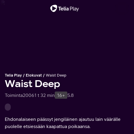
Tärkeä viesti
Telia Play
Elokuvat
Waist Deep
Waist Deep
Toiminta
2006
1 t 32 min
16+
5.8
Ehdonalaiseen päässyt jengiläinen ajautuu lain väärälle
puolelle etsiessään kaapattua poikaansa.