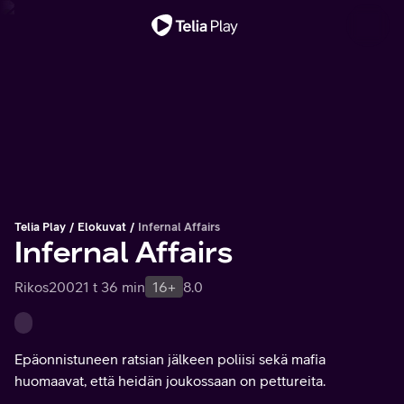
Tärkeä viesti
Telia Play
Elokuvat
Infernal Affairs
Infernal Affairs
Rikos
2002
1 t 36 min
16+
8.0
Epäonnistuneen ratsian jälkeen poliisi sekä mafia
huomaavat, että heidän joukossaan on pettureita.