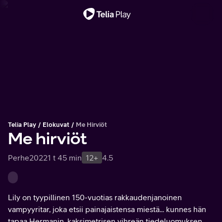
Tärkeä viesti
Telia Play
Elokuvat
Me Hirviöt
Me hirviöt
Perhe
2022
1 t 45 min
12+
4.5
Lily on tyypillinen 150-vuotias rakkaudenjanoinen
vampyyritar, joka etsii painajaistensa miestä... kunnes hän
tapaa Hermanin, kaksimetrisen vihreän tiedeluomuksen,