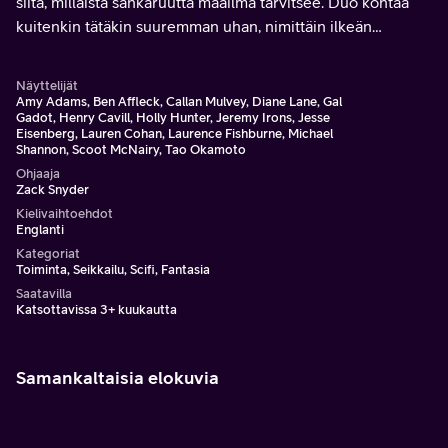
siitä, millaista sankaruutta maailma tarvitsee. Duo kohtaa
kuitenkin tätäkin suuremman uhan, nimittäin ilkeän
miljardööri Lex Luthorin.
Näyttelijät
Amy Adams, Ben Affleck, Callan Mulvey, Diane Lane, Gal
Gadot, Henry Cavill, Holly Hunter, Jeremy Irons, Jesse
Eisenberg, Lauren Cohan, Laurence Fishburne, Michael
Shannon, Scoot McNairy, Tao Okamoto
Ohjaaja
Zack Snyder
Kielivaihtoehdot
Englanti
Kategoriat
Toiminta, Seikkailu, Scifi, Fantasia
Saatavilla
Katsottavissa 3+ kuukautta
Samankaltaisia elokuvia