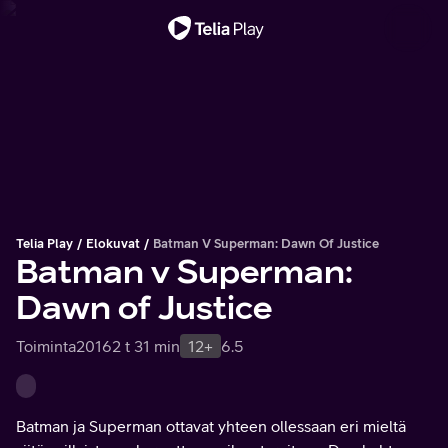
Tärkeä viesti
Telia Play
Elokuvat
Batman V Superman: Dawn Of Justice
Batman v Superman:
Dawn of Justice
Toiminta
2016
2 t 31 min
12+
6.5
Batman ja Superman ottavat yhteen ollessaan eri mieltä