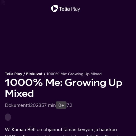
Tärkeä viesti
Telia Play
Elokuvat
1000% Me: Growing Up Mixed
1000% Me: Growing Up
Mixed
Dokumentti
2023
57 min
0+
7.2
W. Kamau Bell on ohjannut tämän kevyen ja hauskan