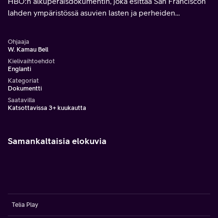
HBO:n alkuperäisdokumentin, joka esittää San Franciscon
lahden ympäristössä asuvien lasten ja perheiden
mielipiteitä aiheista, jotka liittyvät rotuun, paikkaan ja
identiteettiin.
Ohjaaja
W. Kamau Bell
Kielivaihtoehdot
Englanti
Kategoriat
Dokumentti
Saatavilla
Katsottavissa 3+ kuukautta
Samankaltaisia elokuvia
Telia Play