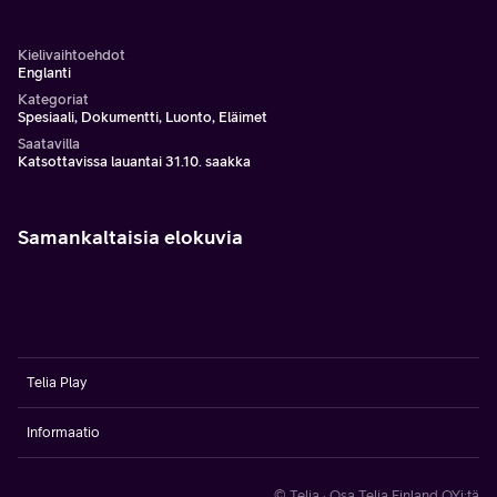
Kielivaihtoehdot
Englanti
Kategoriat
Spesiaali, Dokumentti, Luonto, Eläimet
Saatavilla
Katsottavissa lauantai 31.10. saakka
Samankaltaisia elokuvia
Telia Play
Informaatio
© Telia · Osa Telia Finland OYj:tä