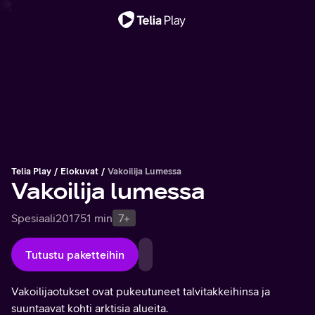
Tärkeä viesti
Telia Play
Elokuvat
Vakoilija Lumessa
Vakoilija lumessa
Spesiaali
2017
51 min
7+
Tutustu paketteihin
Vakoilijaotukset ovat pukeutuneet talvitakkeihinsa ja
suuntaavat kohti arktisia alueita.