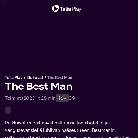
Tärkeä viesti
Telia Play
Elokuvat
The Best Man
The Best Man
Toiminta
2023
1 t 28 min
16+
3.9
Palkkasoturit valtaavat haltuunsa lomahotellin ja
vangitsevat siellä juhlivan hääseurueen. Bestmanin,
sulhasen ja heidän humalaisten ystäviensä on pysäytettävä