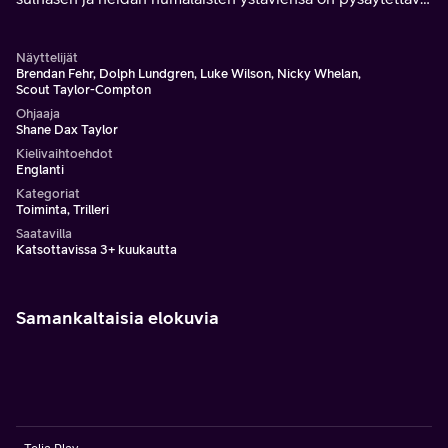
terroristit ja pelastettava panttivangit.
Näyttelijät
Brendan Fehr, Dolph Lundgren, Luke Wilson, Nicky Whelan,
Scout Taylor-Compton
Ohjaaja
Shane Dax Taylor
Kielivaihtoehdot
Englanti
Kategoriat
Toiminta, Trilleri
Saatavilla
Katsottavissa 3+ kuukautta
Samankaltaisia elokuvia