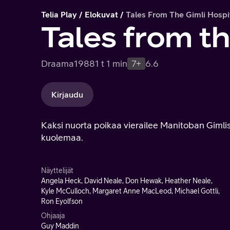
Telia Play
Elokuvat
Tales From The Gimli Hospi
Tales from t
Draama
1988
1 t 1 min
7+
6.6
Kirjaudu
Kaksi nuorta poikaa vierailee Manitoban Gimliss
kuolemaa.
Näyttelijät
Angela Heck, David Neale, Don Hewak, Heather Neale,
Kyle McCulloch, Margaret Anne MacLeod, Michael Gottli,
Ron Eyolfson
Ohjaaja
Guy Maddin