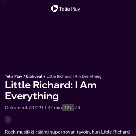
Tärkeä viesti
Telia Play
Elokuvat
Little Richard: I Am Everything
Little Richard: I Am
Everything
Dokumentti
2023
1 t 37 min
12+
7.4
Rock-musiikki räjähti supernovan tavoin, kun Little Richard