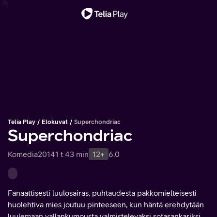
Tärkeä viesti
Telia Play
Elokuvat
Superchondriac
Superchondriac
Komedia
2014
1 t 43 min
12+
6.0
Fanaattisesti luulosairas, puhtaudesta pakkomielteisesti
huolehtiva mies joutuu pinteeseen, kun häntä erehdytään
luulemaan vallankumousta valmistelevaksi sotasankariksi.