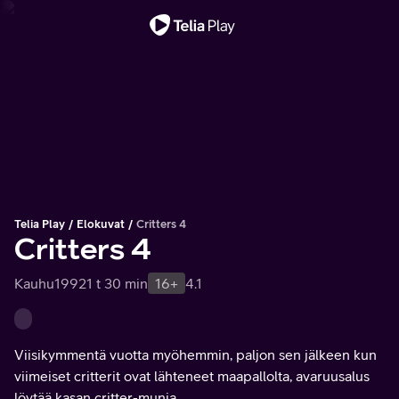
Tärkeä viesti
Telia Play
Elokuvat
Critters 4
Critters 4
Kauhu
1992
1 t 30 min
16+
4.1
Viisikymmentä vuotta myöhemmin, paljon sen jälkeen kun
viimeiset critterit ovat lähteneet maapallolta, avaruusalus
löytää kasan critter-munia.