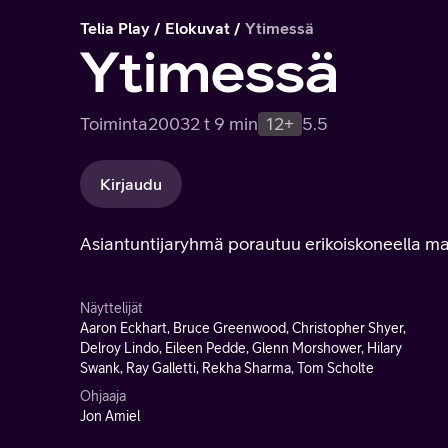
Telia Play
Elokuvat
Ytimessä
Ytimessä
Toiminta
2003
2 t 9 min
12+
5.5
Kirjaudu
Asiantuntijaryhmä porautuu erikoiskoneella 
Näyttelijät
Aaron Eckhart, Bruce Greenwood, Christopher Shyer,
Delroy Lindo, Eileen Pedde, Glenn Morshower, Hilary
Swank, Ray Galletti, Rekha Sharma, Tom Scholte
Ohjaaja
Jon Amiel