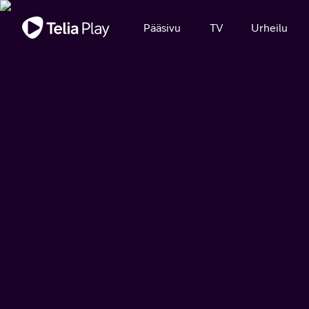
Tärkeä viesti
Pääsivu
TV
Urheilu