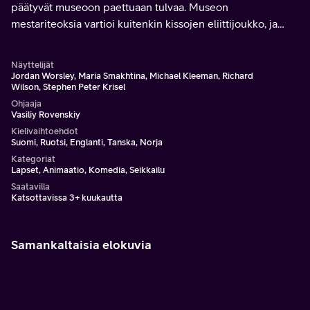
päätyvät museoon paettuaan tulvaa. Museon
mestariteoksia vartioi kuitenkin kissojen eliittijoukko, ja
Vincentin pitää piilottaa hiiriystävänsä heiltä.
Näyttelijät
Jordan Worsley, Maria Smakhtina, Michael Kleeman, Richard
Wilson, Stephen Peter Krisel
Ohjaaja
Vasiliy Rovenskiy
Kielivaihtoehdot
Suomi, Ruotsi, Englanti, Tanska, Norja
Kategoriat
Lapset, Animaatio, Komedia, Seikkailu
Saatavilla
Katsottavissa 3+ kuukautta
Samankaltaisia elokuvia