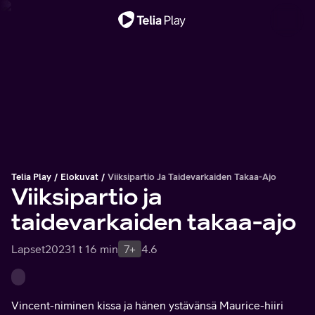
Tärkeä viesti
Telia Play
Elokuvat
Viiksipartio Ja Taidevarkaiden Takaa-Ajo
Viiksipartio ja
taidevarkaiden takaa-ajo
Lapset
2023
1 t 16 min
7+
4.6
Vincent-niminen kissa ja hänen ystävänsä Maurice-hiiri