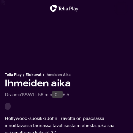
Tärkeä viesti
Telia Play
Elokuvat
Ihmeiden Aika
Ihmeiden aika
Draama
1996
1 t 58 min
0+
6.5
Hollywood-suosikki John Travolta on pääosassa
innoittavassa tarinassa tavallisesta miehestä, joka saa
uskomattomia kykyjä! 37.