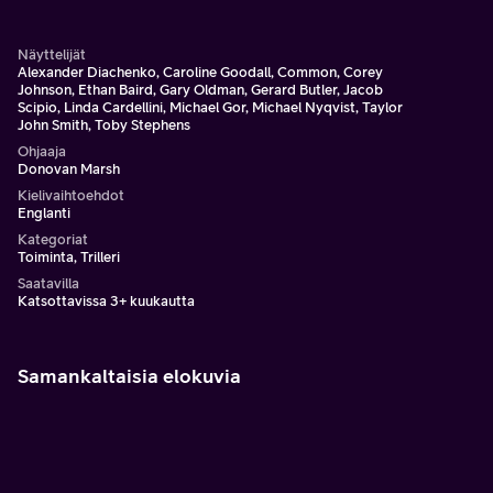
Venäjän presidentti otetaan vangiksi.
Näyttelijät
Alexander Diachenko, Caroline Goodall, Common, Corey
Johnson, Ethan Baird, Gary Oldman, Gerard Butler, Jacob
Scipio, Linda Cardellini, Michael Gor, Michael Nyqvist, Taylor
John Smith, Toby Stephens
Ohjaaja
Donovan Marsh
Kielivaihtoehdot
Englanti
Kategoriat
Toiminta, Trilleri
Saatavilla
Katsottavissa 3+ kuukautta
Samankaltaisia elokuvia