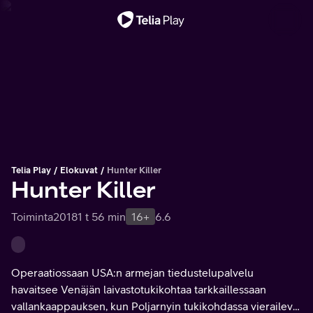
Tärkeä viesti
Telia Play
Elokuvat
Hunter Killer
Hunter Killer
Toiminta
2018
1 t 56 min
16+
6.6
Operaatiossaan USA:n armejan tiedustelupalvelu
havaitsee Venäjän laivastotukikohtaa tarkkaillessaan
vallankaappauksen, kun Poljarnyin tukikohdassa vieraileva