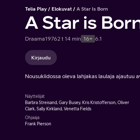
Telia Play
Elokuvat
A Star Is Born
A Star is Bor
Draama
1976
2 t 14 min
16+
6.1
Kirjaudu
Nousukiidossa oleva lahjakas laulaja ajautuu 
Näyttelijät
Barbra Streisand, Gary Busey, Kris Kristofferson, Oliver
Clark, Sally Kirkland, Venetta Fields
Ohjaaja
Frank Pierson