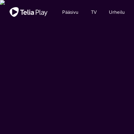
Tärkeä viesti
Pääsivu
TV
Urheilu