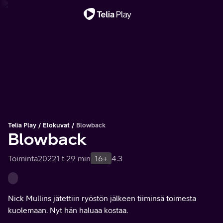
Tärkeä viesti
Telia Play
Elokuvat
Blowback
Blowback
Toiminta
2022
1 t 29 min
16+
4.3
Nick Mullins jätettiin ryöstön jälkeen tiiminsä toimesta
kuolemaan. Nyt hän haluaa kostaa.