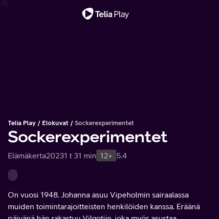
Tärkeä viesti
Telia Play
Elokuvat
Sockerexperimentet
Sockerexperimentet
Elämäkerta
2023
1 t 31 min
12+
5.4
On vuosi 1948. Johanna asuu Vipeholmin sairaalassa
muiden toimintarajoitteisten henkilöiden kanssa. Eräänä
päivänä hän rakastuu Vilgotiin, joka myös asustaa