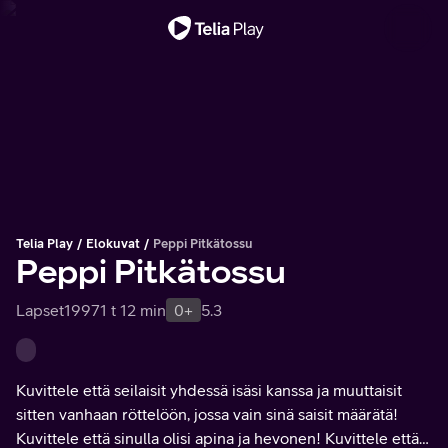
Tärkeä viesti
Telia Play
Elokuvat
Peppi Pitkätossu
Peppi Pitkätossu
Lapset
1997
1 t 12 min
0+
5.3
Kuvittele että seilaisit yhdessä isäsi kanssa ja muuttaisit
sitten vanhaan röttelöön, jossa vain sinä saisit määrätä!
Kuvittele että sinulla olisi apina ja hevonen! Kuvittele että