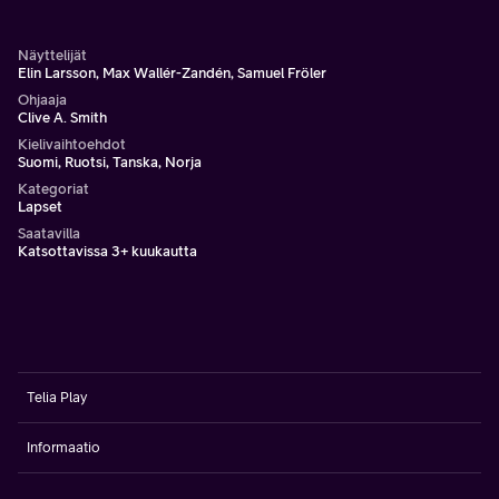
olisit supervahva! Kuvittele että olisit Peppi Pitkätossu!
Näyttelijät
Elin Larsson, Max Wallér-Zandén, Samuel Fröler
Ohjaaja
Clive A. Smith
Kielivaihtoehdot
Suomi, Ruotsi, Tanska, Norja
Kategoriat
Lapset
Saatavilla
Katsottavissa 3+ kuukautta
Telia Play
Informaatio