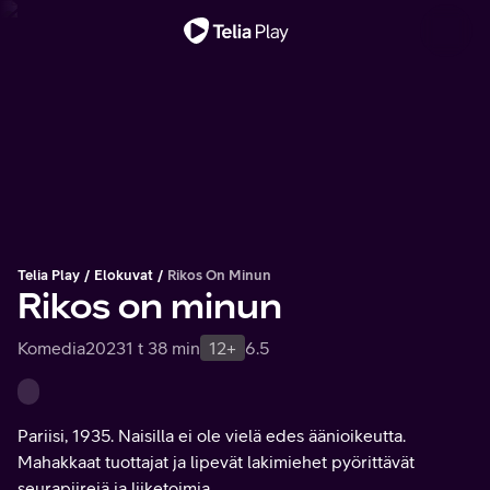
Tärkeä viesti
Telia Play
Elokuvat
Rikos On Minun
Rikos on minun
Komedia
2023
1 t 38 min
12+
6.5
Pariisi, 1935. Naisilla ei ole vielä edes äänioikeutta.
Mahakkaat tuottajat ja lipevät lakimiehet pyörittävät
seurapiirejä ja liiketoimia.