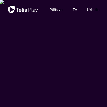
Tärkeä viesti
Pääsivu
TV
Urheilu