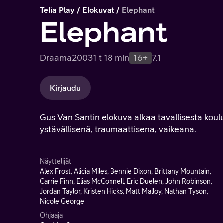
Telia Play
Elokuvat
Elephant
Elephant
Draama
2003
1 t 18 min
16+
7.1
Kirjaudu
Gus Van Santin elokuva alkaa tavallisesta koulup
ystävällisenä, traumaattisena, vaikeana.
Näyttelijät
Alex Frost, Alicia Miles, Bennie Dixon, Brittany Mountain,
Carrie Finn, Elias McConnell, Eric Duelen, John Robinson,
Jordan Taylor, Kristen Hicks, Matt Malloy, Nathan Tyson,
Nicole George
Ohjaaja