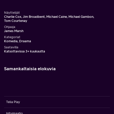
brutaaliksi painajaiseksi. Perustuu pahamaineisiin
tositapahtumiin.
Näyttelijät
Charlie Cox, Jim Broadbent, Michael Caine, Michael Gambon,
Tom Courtenay
Ohjaaja
James Marsh
Kategoriat
Komedia, Draama
Saatavilla
Katsottavissa 3+ kuukautta
Samankaltaisia elokuvia
Telia Play
Informaatio