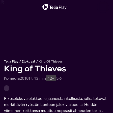
Tärkeä viesti
Telia Play
Elokuvat
King Of Thieves
King of Thieves
Komedia
2018
1 t 43 min
12+
5.6
Rikoselokuva eläkkeelle jääneistä rikollisista, jotka tekevät
merkittävän ryöstön Lontoon jalokivialueella. Heidän
viimeinen keikkansa muuttuu nopeasti ahneuden takia