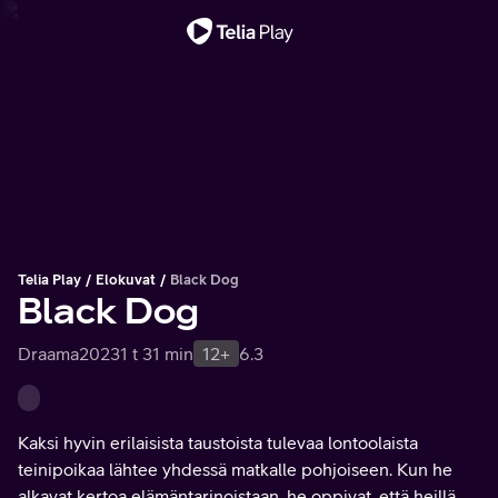
Tärkeä viesti
Telia Play
Elokuvat
Black Dog
Black Dog
Draama
2023
1 t 31 min
12+
6.3
Kaksi hyvin erilaisista taustoista tulevaa lontoolaista
teinipoikaa lähtee yhdessä matkalle pohjoiseen. Kun he
alkavat kertoa elämäntarinoistaan, he oppivat, että heillä on