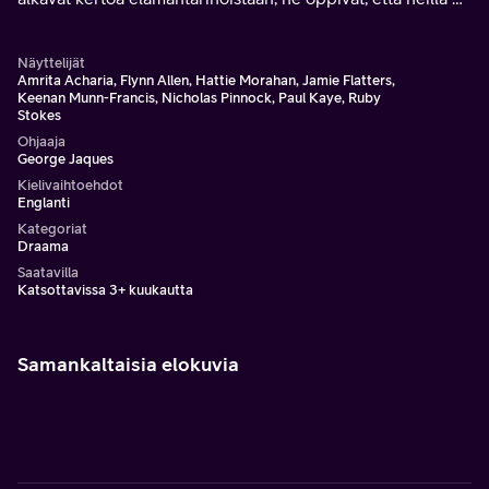
enemmän yhteistä kuin he alkuun luulivat.
Näyttelijät
Amrita Acharia, Flynn Allen, Hattie Morahan, Jamie Flatters,
Keenan Munn-Francis, Nicholas Pinnock, Paul Kaye, Ruby
Stokes
Ohjaaja
George Jaques
Kielivaihtoehdot
Englanti
Kategoriat
Draama
Saatavilla
Katsottavissa 3+ kuukautta
Samankaltaisia elokuvia