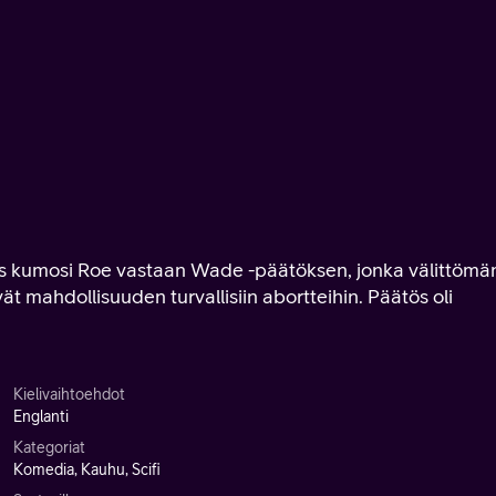
us kumosi Roe vastaan Wade -päätöksen, jonka välittömä
t mahdollisuuden turvallisiin abortteihin. Päätös oli
Kielivaihtoehdot
Englanti
Kategoriat
Komedia, Kauhu, Scifi