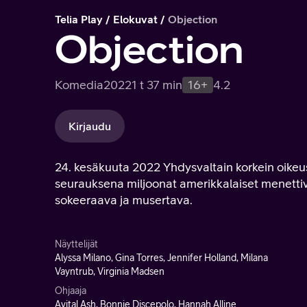
Telia Play
Elokuvat
Objection
Objection
Komedia
2022
1 t 37 min
16+
4.2
Kirjaudu
24. kesäkuuta 2022 Yhdysvaltain korkein oike
seurauksena miljoonat amerikkalaiset menettivä
sokeeraava ja musertava.
Näyttelijät
Alyssa Milano, Gina Torres, Jennifer Holland, Milana
Vayntrub, Virginia Madsen
Ohjaaja
Avital Ash, Bonnie Discepolo, Hannah Alline