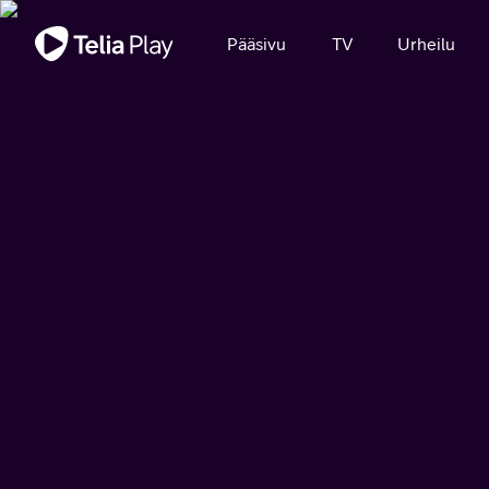
Tärkeä viesti
Pääsivu
TV
Urheilu