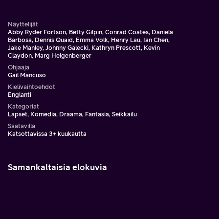
merkityksen rakkaan ihmisperheensä kautta.
Näyttelijät
Abby Ryder Fortson, Betty Gilpin, Conrad Coates, Daniela
Barbosa, Dennis Quaid, Emma Volk, Henry Lau, Ian Chen,
Jake Manley, Johnny Galecki, Kathryn Prescott, Kevin
Claydon, Marg Helgenberger
Ohjaaja
Gail Mancuso
Kielivaihtoehdot
Englanti
Kategoriat
Lapset, Komedia, Draama, Fantasia, Seikkailu
Saatavilla
Katsottavissa 3+ kuukautta
Samankaltaisia elokuvia