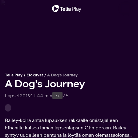
Tärkeä viesti
Telia Play
Elokuvat
A Dog's Journey
A Dog's Journey
Lapset
2019
1 t 44 min
7+
7.5
Bailey-koira antaa lupauksen rakkaalle omistajalleen
Ethanille katsoa tämän lapsenlapsen CJ:n perään. Bailey
syntyy uudelleen pentuna ja löytää oman olemassaolonsa