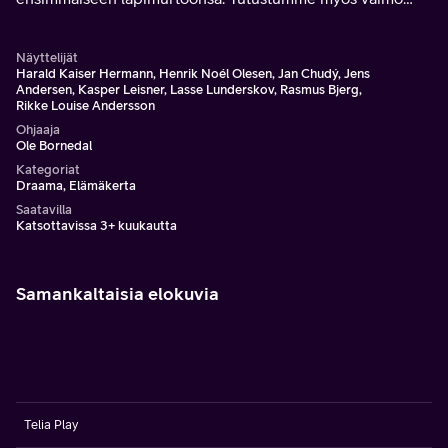
Ruthiiin ja heidän myrskyisään avioliittoonsa, täynnä
kärsimystä, ahdistusta ja alkoholia.
Näyttelijät
Harald Kaiser Hermann, Henrik Noél Olesen, Jan Chudý, Jens
Andersen, Kasper Leisner, Lasse Lunderskov, Rasmus Bjerg,
Rikke Louise Andersson
Ohjaaja
Ole Bornedal
Kategoriat
Draama, Elämäkerta
Saatavilla
Katsottavissa 3+ kuukautta
Samankaltaisia elokuvia
Telia Play