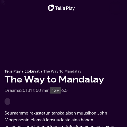
Tärkeä viesti
Telia Play
Elokuvat
The Way To Mandalay
The Way to Mandalay
Draama
2018
1 t 50 min
12+
6.5
Seuraamme rakastetun tanskalaisen muusikon John
Mogensenin elämää lapsuudesta aina hänen
ensimmäiseen läpimurtoonsa. Tutustumme myös vaimo