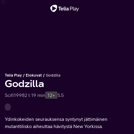
Tärkeä viesti
Telia Play
Elokuvat
Godzilla
Godzilla
Scifi
1998
2 t 19 min
12+
5.5
Ydinkokeiden seurauksensa syntynyt jättimäinen
mutanttilisko aiheuttaa hävitystä New Yorkissa.