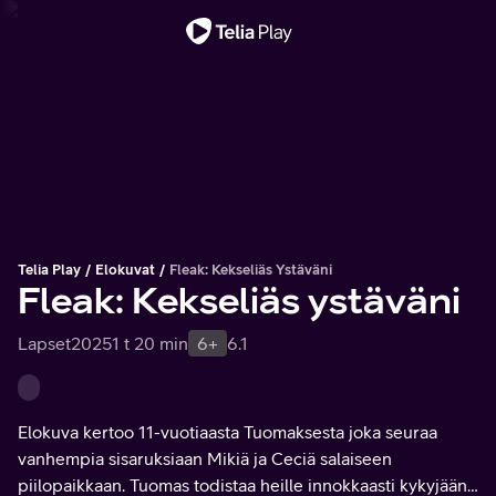
Tärkeä viesti
Telia Play
Elokuvat
Fleak: Kekseliäs Ystäväni
Fleak: Kekseliäs ystäväni
Lapset
2025
1 t 20 min
6+
6.1
Elokuva kertoo 11-vuotiaasta Tuomaksesta joka seuraa
vanhempia sisaruksiaan Mikiä ja Ceciä salaiseen
piilopaikkaan. Tuomas todistaa heille innokkaasti kykyjään