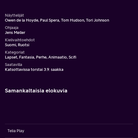
ja joutuu onnettomuuteen, jossa hän menettää
kävelykykynsä.
Näyttelijät
Owen de la Hoyde, Paul Spera, Tom Hudson, Tori Johnson
Ohjaaja
Jens Møller
Kielivaihtoehdot
Suomi, Ruotsi
Kategoriat
Lapset, Fantasia, Perhe, Animaatio, Scifi
Saatavilla
Katsottavissa torstai 3.9. saakka
Samankaltaisia elokuvia
Telia Play