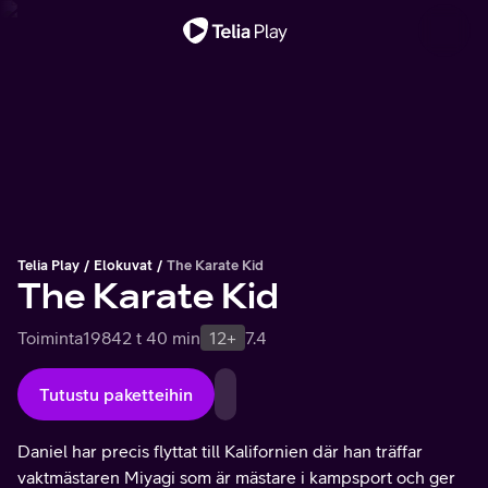
Tärkeä viesti
Telia Play
Elokuvat
The Karate Kid
The Karate Kid
Toiminta
1984
2 t 40 min
12+
7.4
Tutustu paketteihin
Daniel har precis flyttat till Kalifornien där han träffar
vaktmästaren Miyagi som är mästare i kampsport och ger