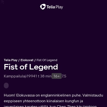
Tärkeä viesti
Telia Play
Elokuvat
Fist Of Legend
Fist of Legend
Kamppailulaji
1994
1 t 38 min
16+
7.5
Huom! Elokuvassa on englanninkielinen puhe. Valmistaudu
eeppiseen yhteenottoon kiinalaisen kungfun ja
japanilaisen karaten välillä, kun Chen Zhen käy taistoon