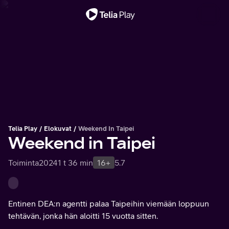
Tärkeä viesti
Telia Play
Elokuvat
Weekend In Taipei
Weekend in Taipei
Toiminta
2024
1 t 36 min
16+
5.7
Entinen DEA:n agentti palaa Taipeihin viemään loppuun
tehtävän, jonka hän aloitti 15 vuotta sitten.