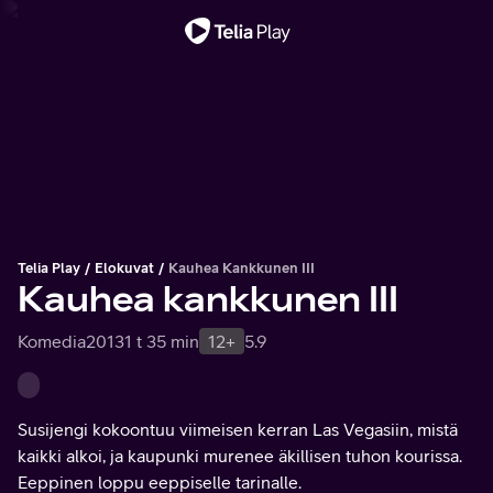
Tärkeä viesti
Telia Play
Elokuvat
Kauhea Kankkunen III
Kauhea kankkunen III
Komedia
2013
1 t 35 min
12+
5.9
Susijengi kokoontuu viimeisen kerran Las Vegasiin, mistä
kaikki alkoi, ja kaupunki murenee äkillisen tuhon kourissa.
Eeppinen loppu eeppiselle tarinalle.