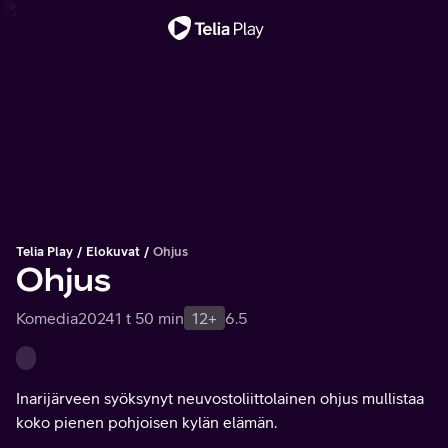
Tärkeä viesti
Telia Play
Elokuvat
Ohjus
Ohjus
Komedia
2024
1 t 50 min
12+
6.5
Inarijärveen syöksynyt neuvostoliittolainen ohjus mullistaa
koko pienen pohjoisen kylän elämän.