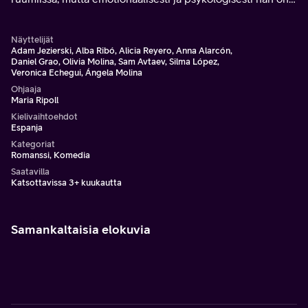
yhä teini-ikäinen.
Näyttelijät
Adam Jezierski, Alba Ribó, Alicia Reyero, Anna Alarcón,
Daniel Grao, Olivia Molina, Sam Avtaev, Silma López,
Veronica Echegui, Ángela Molina
Ohjaaja
Maria Ripoll
Kielivaihtoehdot
Espanja
Kategoriat
Romanssi, Komedia
Saatavilla
Katsottavissa 3+ kuukautta
Samankaltaisia elokuvia