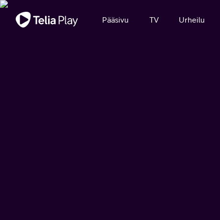
Tärkeä viesti
Pääsivu
TV
Urheilu