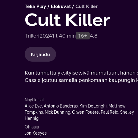
Telia Play
Elokuvat
Cult Killer
Cult Killer
Trilleri
2024
1 t 40 min
16+
4.8
Kirjaudu
Kun tunnettu yksityisetsivä murhataan, hänen 
Cassie joutuu samalla penkomaan kaupungin k
Näyttelijät
Alice Eve, Antonio Banderas, Kim DeLonghi, Matthew
Tompkins, Nick Dunning, Olwen Fouéré, Paul Reid, Shelley
Hennig
Ohjaaja
Jon Keeyes