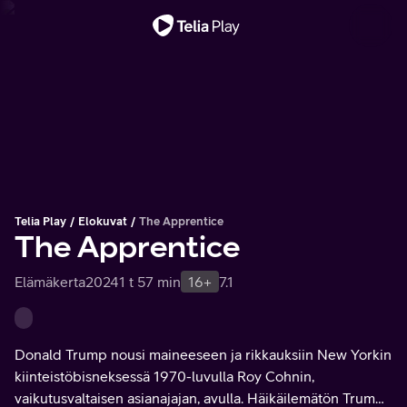
Tärkeä viesti
Telia Play
Elokuvat
The Apprentice
The Apprentice
Elämäkerta
2024
1 t 57 min
16+
7.1
Donald Trump nousi maineeseen ja rikkauksiin New Yorkin
kiinteistöbisneksessä 1970-luvulla Roy Cohnin,
vaikutusvaltaisen asianajajan, avulla. Häikäilemätön Trump