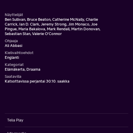
oli päättänyt nousta isänsä varjosta. Cohn opetti Trumpille
petoksen ja pelottelun.
Näyttelijät
Ben Sullivan, Bruce Beaton, Catherine McNally, Charlie
Carrick, Ian D. Clark, Jeremy Strong, Jim Monaco, Joe
Pingue, Maria Bakalova, Mark Rendall, Martin Donovan,
Sebastian Stan, Valerie O'Connor
Ohjaaja
Ali Abbasi
Kielivaihtoehdot
Englanti
Kategoriat
Elämäkerta, Draama
Saatavilla
Katsottavissa perjantai 30.10. saakka
Telia Play