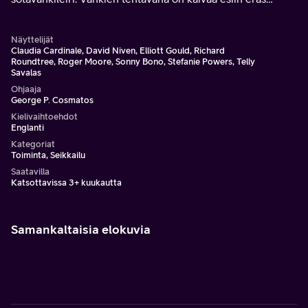
antiikin aikainen arkeologinen löytö, joka sitten
lähetettäisiin Berliiniin.
Näyttelijät
Claudia Cardinale, David Niven, Elliott Gould, Richard
Roundtree, Roger Moore, Sonny Bono, Stefanie Powers, Telly
Savalas
Ohjaaja
George P. Cosmatos
Kielivaihtoehdot
Englanti
Kategoriat
Toiminta, Seikkailu
Saatavilla
Katsottavissa 3+ kuukautta
Samankaltaisia elokuvia