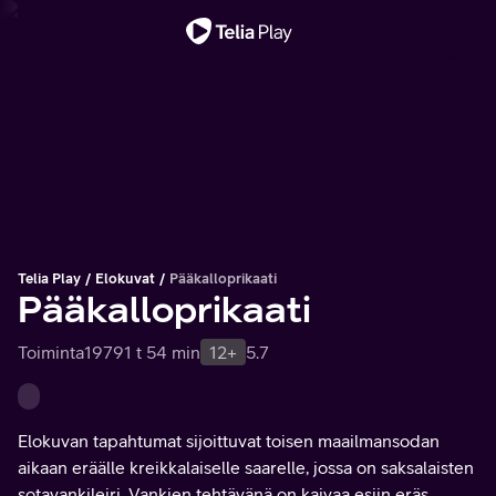
Tärkeä viesti
Telia Play
Elokuvat
Pääkalloprikaati
Pääkalloprikaati
Toiminta
1979
1 t 54 min
12+
5.7
Elokuvan tapahtumat sijoittuvat toisen maailmansodan
aikaan eräälle kreikkalaiselle saarelle, jossa on saksalaisten
sotavankileiri. Vankien tehtävänä on kaivaa esiin eräs