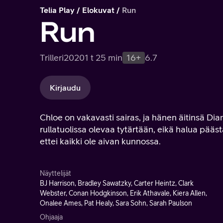
Telia Play
Elokuvat
Run
Run
Trilleri
2020
1 t 25 min
16+
6.7
Kirjaudu
Chloe on vakavasti sairas, ja hänen äitinsä Dia
rullatuolissa olevaa tytärtään, eikä halua pääs
ettei kaikki ole aivan kunnossa.
Näyttelijät
BJ Harrison, Bradley Sawatzky, Carter Heintz, Clark
Webster, Conan Hodgkinson, Erik Athavale, Kiera Allen,
Onalee Ames, Pat Healy, Sara Sohn, Sarah Paulson
Ohjaaja