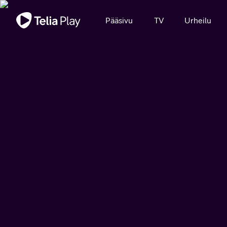
Tärkeä viesti
Pääsivu
TV
Urheilu