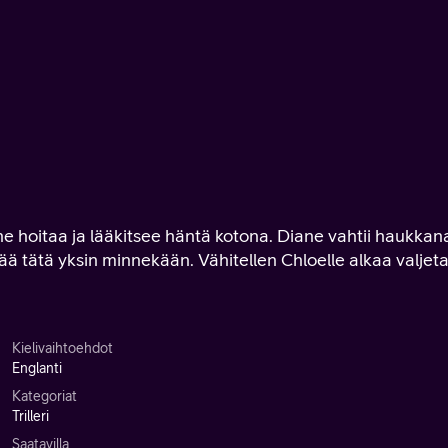
ne hoitaa ja lääkitsee häntä kotona. Diane vahtii haukkan
tää tätä yksin minnekään. Vähitellen Chloelle alkaa valjeta
Kielivaihtoehdot
Englanti
Kategoriat
Trilleri
Saatavilla