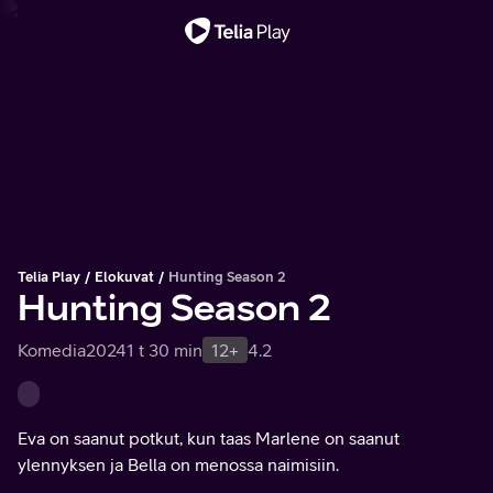
Tärkeä viesti
Telia Play
Elokuvat
Hunting Season 2
Hunting Season 2
Komedia
2024
1 t 30 min
12+
4.2
Eva on saanut potkut, kun taas Marlene on saanut
ylennyksen ja Bella on menossa naimisiin.