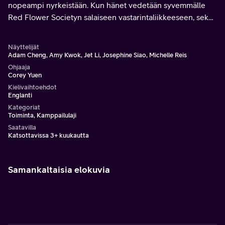
nopeampi nyrkeistään. Kun hänet vedetään syvemmälle
Red Flower Societyn salaiseen vastarintaliikkeeseen, sekä
hänen uskollisuutensa että selviytymisvaistonsa joutuvat
koetukselle.
Näyttelijät
Adam Cheng, Amy Kwok, Jet Li, Josephine Siao, Michelle Reis
Ohjaaja
Corey Yuen
Kielivaihtoehdot
Englanti
Kategoriat
Toiminta, Kamppailulaji
Saatavilla
Katsottavissa 3+ kuukautta
Samankaltaisia elokuvia