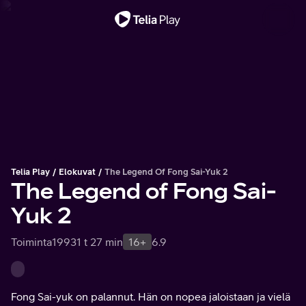
Tärkeä viesti
Telia Play
Elokuvat
The Legend Of Fong Sai-Yuk 2
The Legend of Fong Sai-
Yuk 2
Toiminta
1993
1 t 27 min
16+
6.9
Fong Sai-yuk on palannut. Hän on nopea jaloistaan ja vielä