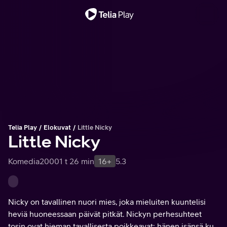
Tärkeä viesti
Telia Play
Elokuvat
Little Nicky
Little Nicky
Komedia
2000
1 t 26 min
16+
5.3
Nicky on tavallinen nuori mies, joka mieluiten kuuntelisi
heviä huoneessaan päivät pitkät. Nickyn perhesuhteet
tosin ovat hieman tavallisesta poikkeavat: hänen isänsä kun