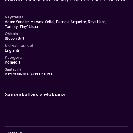
sattuu olemaan itse Saatana.
Näyttelijät
Adam Sandler, Harvey Keitel, Patricia Arquette, Rhys Ifans,
Tommy 'Tiny' Lister
Ohjaaja
Steven Brill
Kielivaihtoehdot
Englanti
Kategoriat
Komedia
Saatavilla
Katsottavissa 3+ kuukautta
Samankaltaisia elokuvia