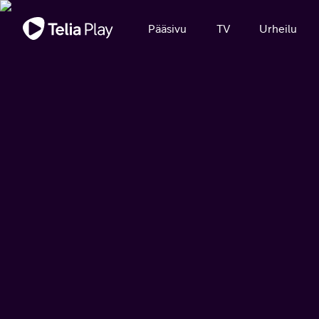
Tärkeä viesti
Pääsivu
TV
Urheilu