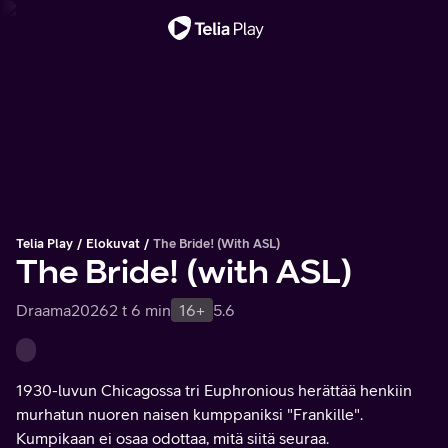
Tärkeä viesti
Telia Play
Elokuvat
The Bride! (with ASL)
The Bride! (with ASL)
Draama
2026
2 t 6 min
16+
5.6
1930-luvun Chicagossa tri Euphronious herättää henkiin
murhatun nuoren naisen kumppaniksi "Frankille".
Kumpikaan ei osaa odottaa, mitä siitä seuraa.